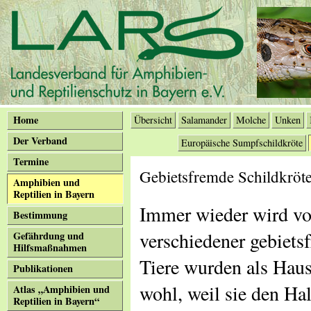
Home
Übersicht
Salamander
Molche
Unken
Der Verband
Europäische Sumpfschildkröte
Termine
Gebietsfremde Schildkröt
Amphibien und
Reptilien in Bayern
Immer wieder wird vo
Bestimmung
verschiedener gebiets
Gefährdung und
Hilfsmaßnahmen
Tiere wurden als Haus
Publikationen
wohl, weil sie den Ha
Atlas „Amphibien und
Reptilien in Bayern“