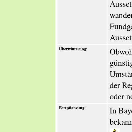
Ausset
wander
Fundge
Ausset
Überwinterung:
Obwohl
günsti
Umstän
der Re
oder n
Fortpflanzung:
In Bay
bekann