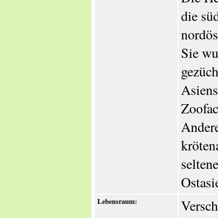
die sü
nordös
Sie wu
gezüch
Asiens
Zoofac
Andere
kröten
selten
Ostasi
Lebensraum:
Versch