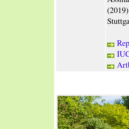
(2019)
Stuttg
Rept
IU
Art