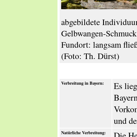
abgebildete Individu
Gelbwangen-Schmucksc
Fundort: langsam fli
(Foto: Th. Dürst)
Verbreitung in Bayern:
Es lie
Bayern
Vorkom
und de
Natürliche Verbreitung:
Die He